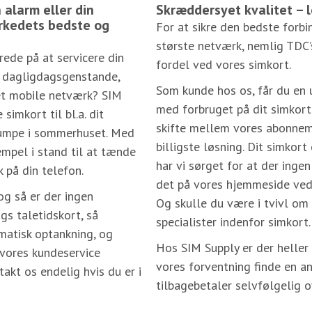
n alarm eller din
Skræddersyet kvalitet – l
rkedets bedste og
For at sikre den bedste forb
største netværk, nemlig TDC’
ede på at servicere din
fordel ved vores simkort.
e dagligdagsgenstande,
Som kunde hos os, får du en u
et mobile netværk? SIM
med forbruget på dit simkort. 
simkort til bl.a. dit
skifte mellem vores abonneme
pumpe i sommerhuset. Med
billigste løsning. Dit simkor
empel i stand til at tænde
har vi sørget for at der inge
 på din telefon.
det på vores hjemmeside ved e
og så er der ingen
Og skulle du være i tvivl om
gs taletidskort, så
specialister indenfor simkort
omatisk optankning, og
Hos SIM Supply er der heller
 vores kundeservice
vores forventning finde en and
ntakt os endelig hvis du er i
tilbagebetaler selvfølgelig 