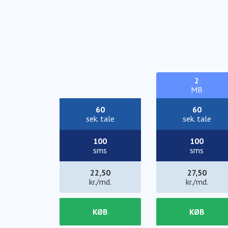
2
MB
60
60
sek. tale
sek. tale
100
100
sms
sms
22,50
27,50
kr./md.
kr./md.
KØB
KØB