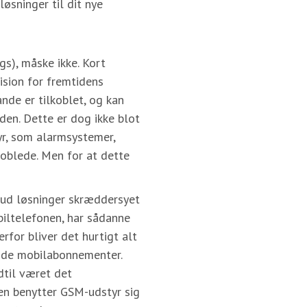
øsninger til dit nye
gs), måske ikke. Kort
ision for fremtidens
ande er tilkoblet, og kan
en. Dette er dog ikke blot
r, som alarmsystemer,
oblede. Men for at dette
bud løsninger skræddersyet
biltelefonen, har sådanne
for bliver det hurtigt alt
nde mobilabonnementer.
dtil været det
en benytter GSM-udstyr sig