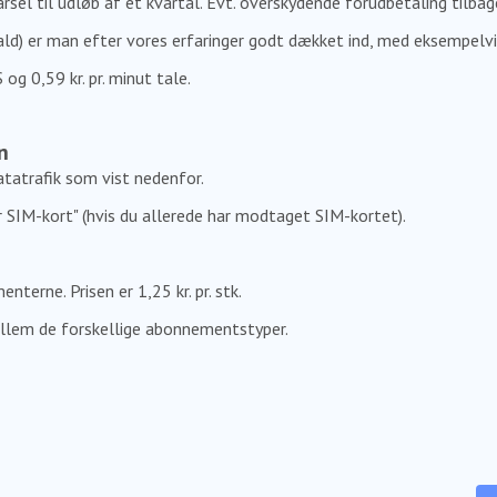
el til udløb af et kvartal. Evt. overskydende forudbetaling tilbag
ld) er man efter vores erfaringer godt dækket ind, med eksempelv
 og 0,59 kr. pr. minut tale.
n
atatrafik som vist nedenfor.
er SIM-kort" (hvis du allerede har modtaget SIM-kortet).
rne. Prisen er 1,25 kr. pr. stk.
mellem de forskellige abonnementstyper.