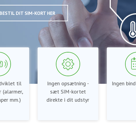
BESTIL DIT SIM-KORT HER
viklet til
Ingen opsætning -
Ingen bind
 (alarmer,
sæt SIM-kortet
per mm.)
direkte i dit udstyr