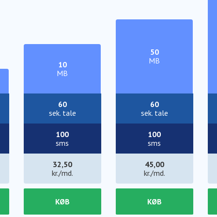
50
MB
10
MB
60
60
sek. tale
sek. tale
100
100
sms
sms
32,50
45,00
kr./md.
kr./md.
KØB
KØB