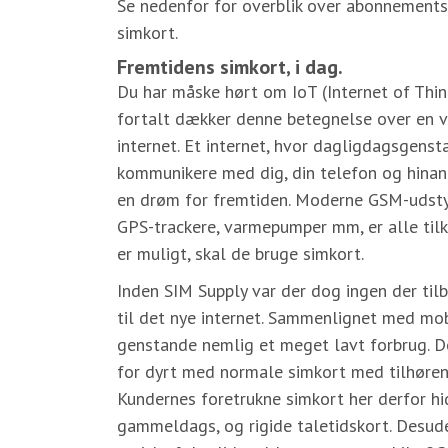
Se nedenfor for overblik over abonnementsl
simkort.
Fremtidens simkort, i dag.
Du har måske hørt om IoT (Internet of Thin
fortalt dækker denne betegnelse over en v
internet. Et internet, hvor dagligdagsgenst
kommunikere med dig, din telefon og hinand
en drøm for fremtiden. Moderne GSM-udsty
GPS-trackere, varmepumper mm, er alle tilk
er muligt, skal de bruge simkort.
Inden SIM Supply var der dog ingen der til
til det nye internet. Sammenlignet med mo
genstande nemlig et meget lavt forbrug. Der
for dyrt med normale simkort med tilhøre
Kundernes foretrukne simkort her derfor hi
gammeldags, og rigide taletidskort. Desud