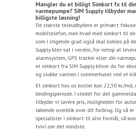
Mangler du et billigt Simkort fx til di
varmepumpe? SIM Supply tilbyder ma
billigste løsning!
De største teleudbydere er primært fokuser
mobiltelefon, men hvad med simkort til d
som i stigende grad også skal kobles på d
Supply blev sat i verden, for netop at levere 
alarmsystem, GPS tracker eller din varme
et simkort fra SIM Supply bliver du for eks
og slukke varmen i sommerhuset ved et klik
Et simkort hos os koster kun 22,50 kr./md, 
bindingsperiode. I stedet for det gammelda
tilbyder vi lavere pris, muligheden for aut
løbende overblik over dit forbrug. Og så er
specialister i simkort til alle formål, så ko
tvivl om det mindste.