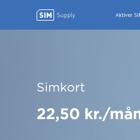
Aktiver S
Gå til hovedindhold
Simkort
22,50 kr./må