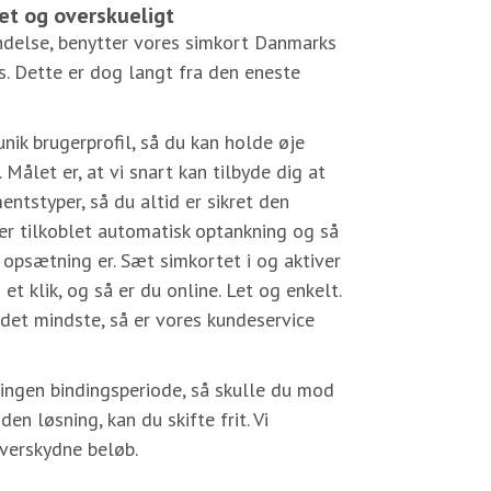
et og overskueligt
indelse, benytter vores simkort Danmarks
s. Dette er dog langt fra den eneste
nik brugerprofil, så du kan holde øje
Målet er, at vi snart kan tilbyde dig at
ntstyper, så du altid er sikret den
t er tilkoblet automatisk optankning og så
n opsætning er. Sæt simkortet i og aktiver
t klik, og så er du online. Let og enkelt.
 det mindste, så er vores kundeservice
.
 ingen bindingsperiode, så skulle du mod
en løsning, kan du skifte frit. Vi
overskydne beløb.