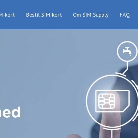
IM-kort
Bestil SIM-kort
Om SIM Supply
FAQ
ned