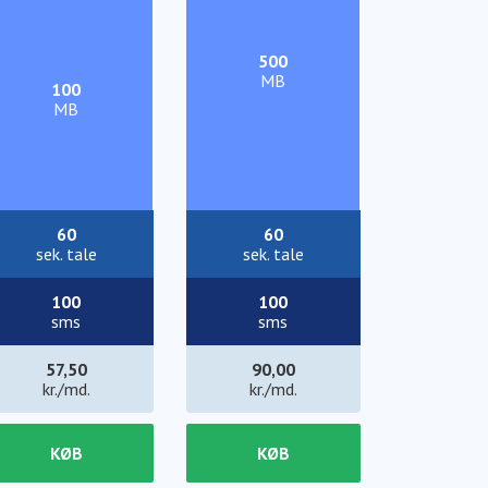
500
MB
100
MB
60
60
sek. tale
sek. tale
100
100
sms
sms
57,50
90,00
kr./md.
kr./md.
KØB
KØB