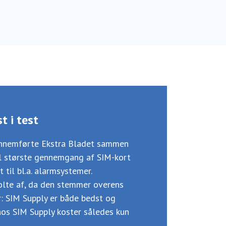
t i test
ennemførte Ekstra Bladet sammen
il største gennemgang af SIM-kort
 til bl.a. alarmsystemer.
tolte af, da den stemmer overens
: SIM Supply er både bedst og
 hos SIM Supply koster således kun