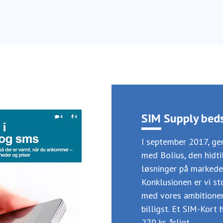
SIM Supply beds
I september 2017, g
med Bolius, den hidt
løsninger på markedet
Konklusionen er vi s
med vores ambitioner
billigst. Et SIM-Kort
270 kr. årligt.