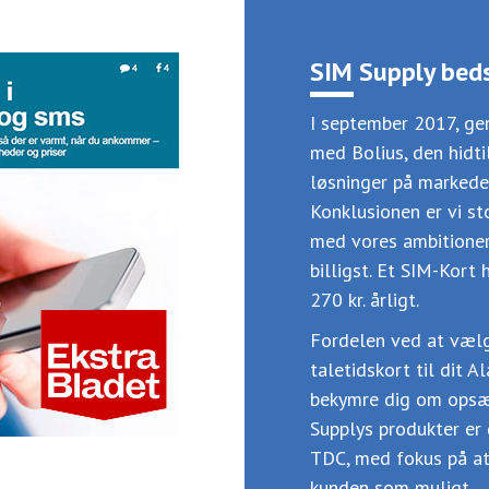
SIM Supply beds
I september 2017, g
med Bolius, den hidt
løsninger på markedet
Konklusionen er vi s
med vores ambitioner
billigst. Et SIM-Kort
270 kr. årligt.
Fordelen ved at væl
taletidskort til dit A
bekymre dig om opsæ
Supplys produkter er
TDC, med fokus på at 
kunden som muligt.