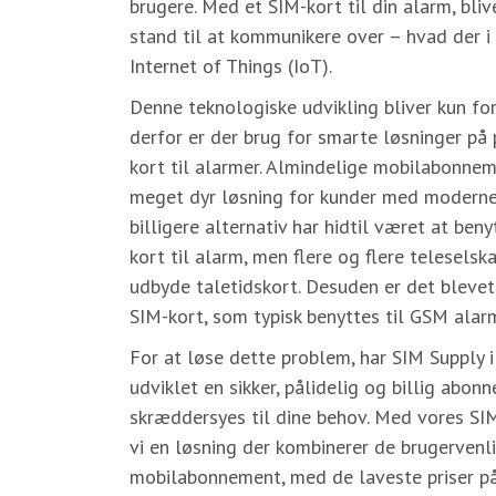
brugere. Med et SIM-kort til din alarm, bli
stand til at kommunikere over – hvad der i 
Internet of Things (IoT).
Denne teknologiske udvikling bliver kun fo
derfor er der brug for smarte løsninger p
kort til alarmer. Almindelige mobilabonnem
meget dyr løsning for kunder med moderne
billigere alternativ har hidtil været at ben
kort til alarm, men flere og flere telesels
udbyde taletidskort. Desuden er det bleve
SIM-kort, som typisk benyttes til GSM alar
For at løse dette problem, har SIM Supply
udviklet en sikker, pålidelig og billig abo
skræddersyes til dine behov. Med vores SIM
vi en løsning der kombinerer de brugervenl
mobilabonnement, med de laveste priser p