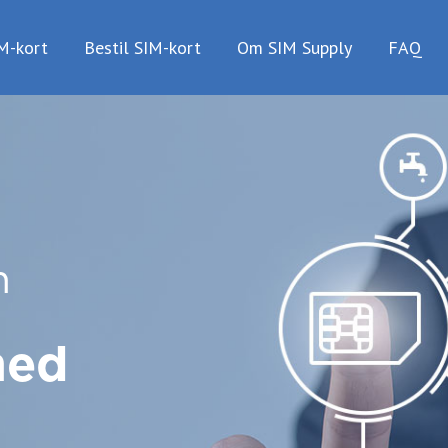
IM-kort
Bestil SIM-kort
Om SIM Supply
FAQ
m
ned