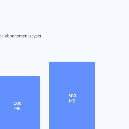
lige abonnementstyper.
500
MB
100
MB