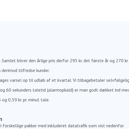
 Samlet bliver den årlige pris derfor 295 kr. det første år og 270 kr.
 derimod tilfredse kunder.
es varsel op til udløb af et kvartal. Vi tilbagebetaler selvfølgel
r og 60 sekunders taletid (alarmopkald) er man godt dækket ind me
 og 0,59 kr. pr. minut tale.
n
vi forskellige pakker med inkluderet datatrafik som vist nedenfor.