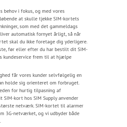
s behov i fokus, og med vores
løbende at skulle tjekke SIM-kortets
ankninger, som med det gammeldags
iver automatisk fornyet årligt, så når
rtet skal du ikke foretage dig yderligere.
te, før eller efter du har bestilt dit SIM-
es kundeservice frem til at hjælpe
ighed får vores kunder selvfølgelig en
an holde sig orienteret om forbruget.
eden for hurtig tilpasning af
it SIM-kort hos SIM Supply anvender
ørste netværk. SIM-kortet til alarmer
om 3G-netværket, og vi udbyder både
.