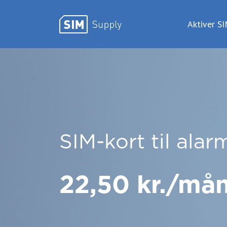
Aktiver S
Gå til hovedindhold
SIM-kort til alar
22,50 kr./må