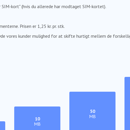
er SIM-kort" (hvis du allerede har modtaget SIM-kortet).
erne. Prisen er 1,25 kr. pr. stk.
byde vores kunder mulighed for at skifte hurtigt mellem de forskel
50
MB
10
MB