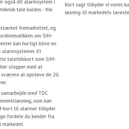
ver også dit alarmsystem i
Kort sagt tilbyder vi vores k
teknisk tale kaldes - the
løsning til markedets laveste
rstærket fremadrettet, og
å problematikken om SIM-
enter kan hurtigt blive en
 alarmsystemer. Et
ytte taletidskort som SIM-
kaber stopper med at
t sværere at opstøve de 2G
mer.
 i samarbejde med TDC
nnementsløsning, som kan
-kort til alarmer tilbyder
ige fordele du kender fra
å markedet.