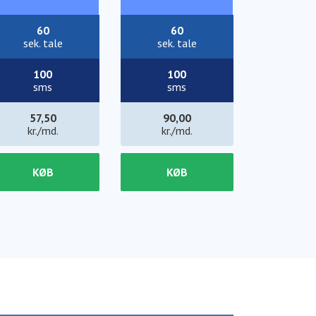
60
60
sek. tale
sek. tale
100
100
sms
sms
57,50
90,00
kr./md.
kr./md.
KØB
KØB