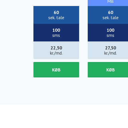
MB
60
60
sek. tale
sek. tale
100
100
sms
sms
22,50
27,50
kr./md.
kr./md.
KØB
KØB