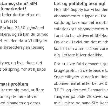
t alarmsystem? SIM
Let og pålidelig løsning!
 på markedet!
Hos SIM Supply har vi kunden
 leder derfor efter et
abonnementer slipper du for 
ts laveste
saldo og lave manuelle opt
 Fra kun 22,50 kr./måned
taletidskort. Abonnementet bl
nikere, og så kan du tilmed
først du har aktiveret SIM-ko
er uden data. Vi tilbyder
Og, er du i tvivl om det minds
an skræddersy en løsning
kort til din alarm, så ser vor
dig. Lettere bliver det ikke.
yper, og hvis du er det
For at sikre fuld gennemsigt
e på spring, for at hjælpe
brugerprofil, så de løbende k
Snart tilbyder vi også muligh
abonnementet efter behov. D
smart problem
lrettet sig mod, at flere
TDC’s, og dermed Danmarks st
larmsystemer - bliver
fungerer på både 2G såvel s
 med hinanden og deres
mini-, micro og nano SIM-kort