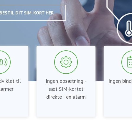
BESTIL DIT SIM-KORT HER
viklet til
Ingen opsætning -
Ingen bind
larmer
sæt SIM-kortet
direkte i en alarm