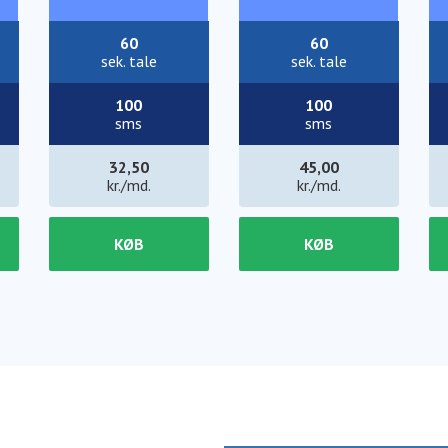
60
60
sek. tale
sek. tale
100
100
sms
sms
32,50
45,00
kr./md.
kr./md.
KØB
KØB